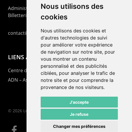
Nous utilisons des
Administration : +41 32 725 03 03
Billetterie : +41 32 725 05 05
cookies
Nous utilisons des cookies et
contact@lepommier.ch
d'autres technologies de suivi
pour améliorer votre expérience
de navigation sur notre site, pour
LIENS AMIS
vous montrer un contenu
personnalisé et des publicités
Centre de culture ABC
ciblées, pour analyser le trafic de
ADN – Association Danse Neuchâtel
notre site et pour comprendre la
provenance de nos visiteurs.
J'accepte
© 2026 Le Pommier.
Je refuse
Changer mes préférences
facebook
instagram
email