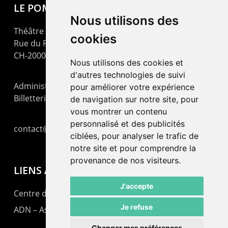
LE POMMIER
Nous utilisons des
Théâtre – Centre Culturel Neuchâtelois
cookies
Rue du Pommier 9
CH-2000 Neuchâtel
Nous utilisons des cookies et
d'autres technologies de suivi
Administration : +41 32 725 03 03
pour améliorer votre expérience
Billetterie : +41 32 725 05 05
de navigation sur notre site, pour
vous montrer un contenu
personnalisé et des publicités
contact@lepommier.ch
ciblées, pour analyser le trafic de
notre site et pour comprendre la
provenance de nos visiteurs.
LIENS AMIS
J'accepte
Centre de culture ABC
Je refuse
ADN – Association Danse Neuchâtel
Changer mes préférences