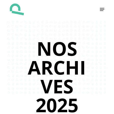
Skip
Menu
to
main
content
NOS
ARCHI
VES
2025