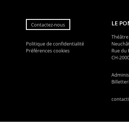
LE P
Contactez-nous
Théâtre 
Politique de confidentialité
Neuchât
Préférences cookies
Rue du
CH-2000
Administ
Billette
contac