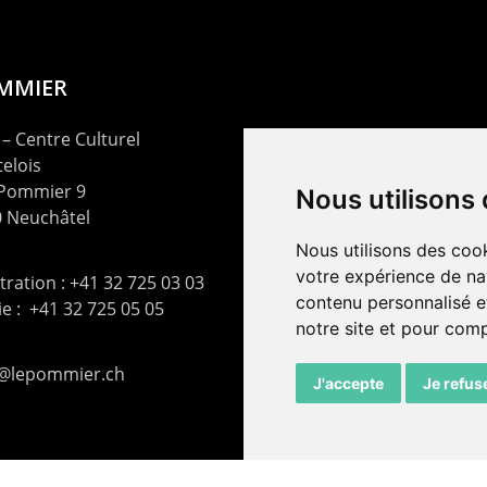
OMMIER
– Centre Culturel
elois
 Pommier 9
Nous utilisons
 Neuchâtel
Nous utilisons des cook
votre expérience de na
ration : +41 32 725 03 03
contenu personnalisé et
rie : +41 32 725 05 05
notre site et pour com
t@lepommier.ch
J'accepte
Je refus