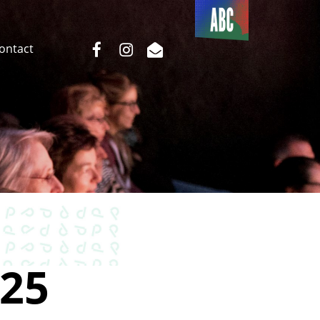
Du côté
de l’ABC
facebook
instagram
email
Contact
25