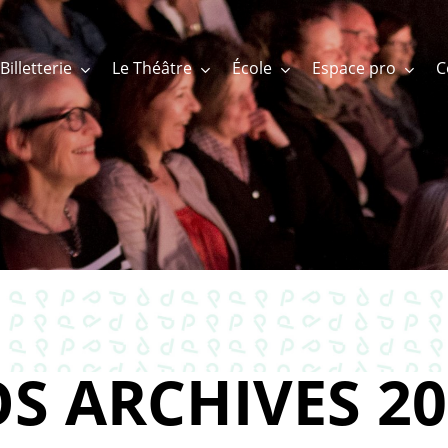
Billetterie
Le Théâtre
École
Espace pro
S ARCHIVES 20