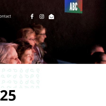
Du côté
de l’ABC
facebook
instagram
email
Contact
25