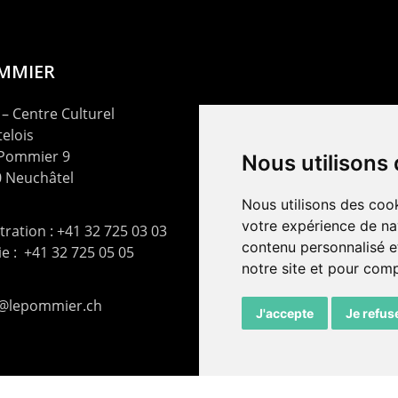
OMMIER
– Centre Culturel
elois
 Pommier 9
Nous utilisons
 Neuchâtel
Nous utilisons des cook
votre expérience de na
ration : +41 32 725 03 03
contenu personnalisé et
rie : +41 32 725 05 05
notre site et pour com
t@lepommier.ch
J'accepte
Je refus