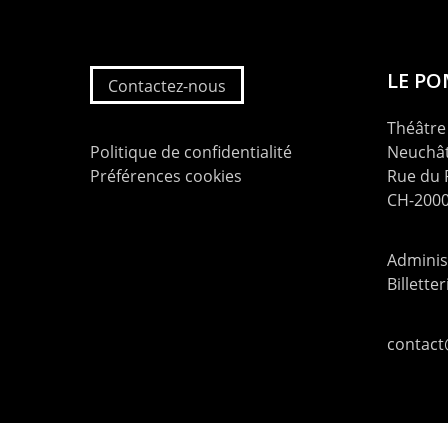
LE P
Contactez-nous
Théâtre 
Politique de confidentialité
Neuchât
Préférences cookies
Rue du
CH-2000
Administ
Billette
contac