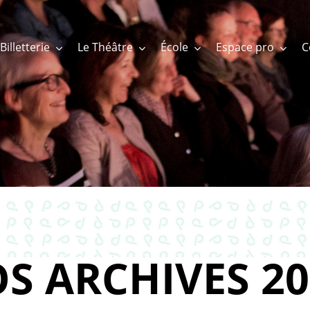
Billetterie
Le Théâtre
École
Espace pro
S ARCHIVES 20