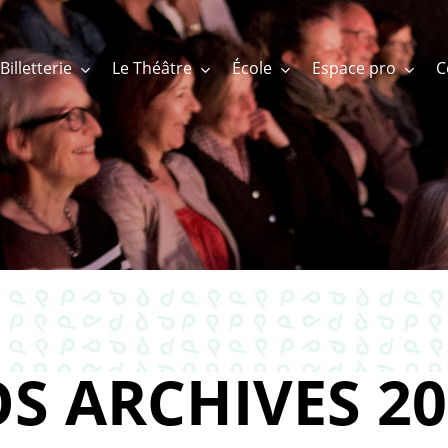
Billetterie
Le Théâtre
École
Espace pro
S ARCHIVES 20