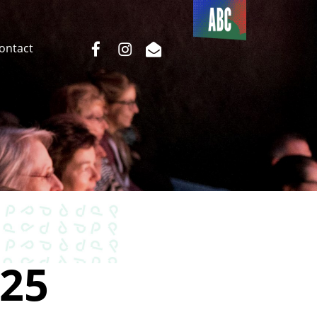
Du côté
de l’ABC
facebook
instagram
email
Contact
25