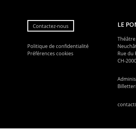
LE P
Contactez-nous
Théâtre 
Politique de confidentialité
Neuchât
Préférences cookies
Rue du
CH-2000
Administ
Billette
contac