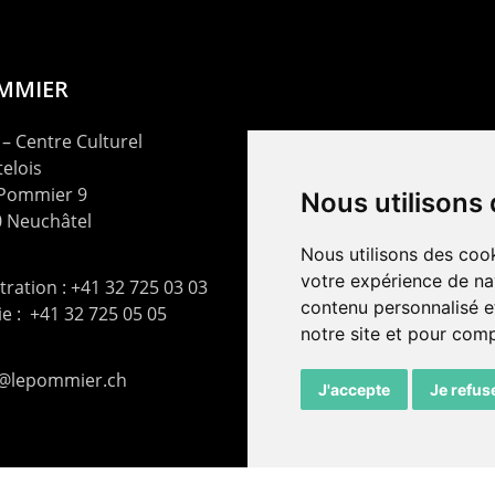
OMMIER
– Centre Culturel
elois
 Pommier 9
Nous utilisons
 Neuchâtel
Nous utilisons des cook
votre expérience de na
ration : +41 32 725 03 03
contenu personnalisé et
rie : +41 32 725 05 05
notre site et pour com
t@lepommier.ch
J'accepte
Je refus