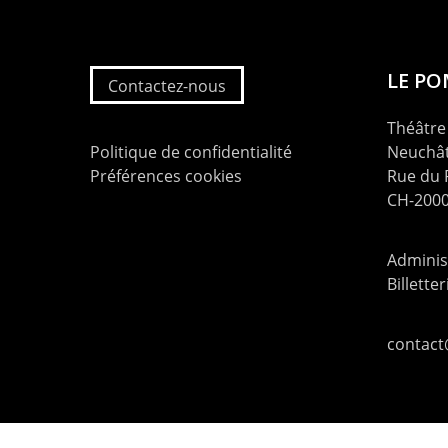
LE P
Contactez-nous
Théâtre 
Politique de confidentialité
Neuchât
Préférences cookies
Rue du
CH-2000
Administ
Billette
contac