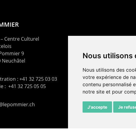
OMMIER
– Centre Culturel
elois
 Pommier 9
Nous utilisons
 Neuchâtel
Nous utilisons des cook
votre expérience de na
ration : +41 32 725 03 03
contenu personnalisé et
rie : +41 32 725 05 05
notre site et pour com
t@lepommier.ch
J'accepte
Je refus