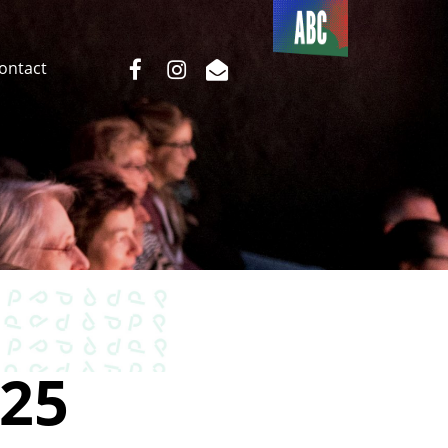
Du côté
de l’ABC
facebook
instagram
email
Contact
25