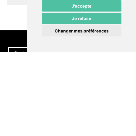
J'accepte
Je refuse
Changer mes préférences
Contactez-nous
Politique de confidentialité
Préférences cookies
LE POMMIER
Théâtre – Centre Culturel Neuchâtelois
Rue du Pommier 9
CH-2000 Neuchâtel