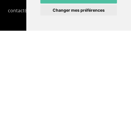
contact@lepommier.ch
Changer mes préférences
LIENS AMIS
Centre de culture ABC
ADN – Association Danse Neuchâtel
© 2026 Le Pommier.
facebook
instagram
email