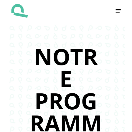
Skip
Menu
to
main
content
NOTR
E
PROG
RAMM