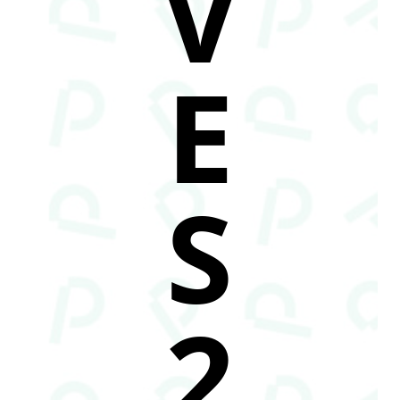
V
E
S
2