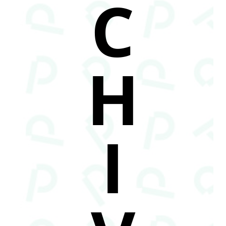
C
H
I