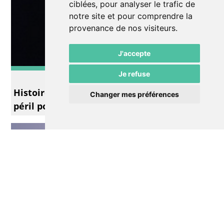
ciblées, pour analyser le trafic de
notre site et pour comprendre la
provenance de nos visiteurs.
J'accepte
Je refuse
Théâtre
Histoires sans gloire et pratiquement sans
Changer mes préférences
péril pour 4 voix sur pente raide