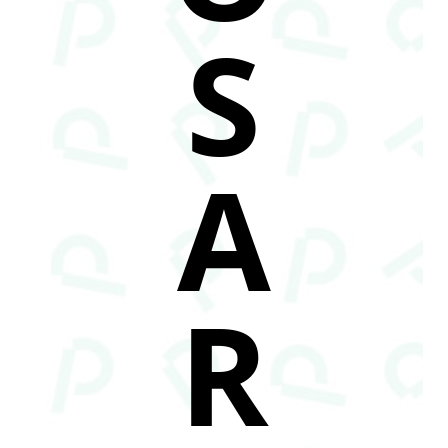
S
A
R