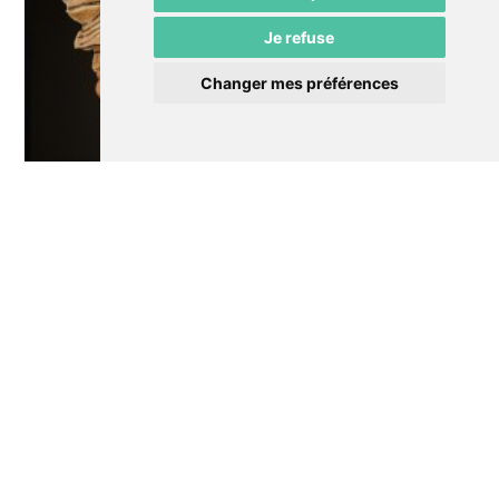
Je refuse
Changer mes préférences
Théâtre
Comme sur des roulettes Dany, Nour,
Ariette
Annulé