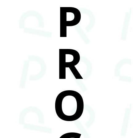
P
R
O