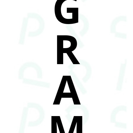
G
R
A
M