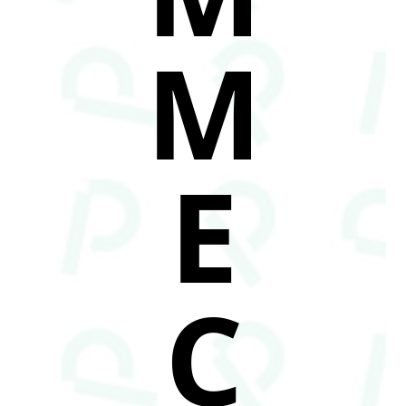
M
E
C