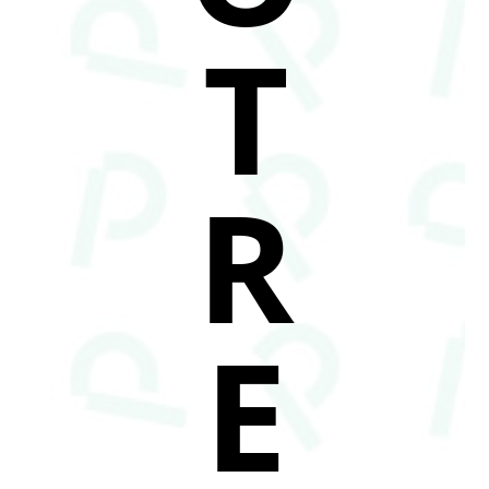
T
R
E