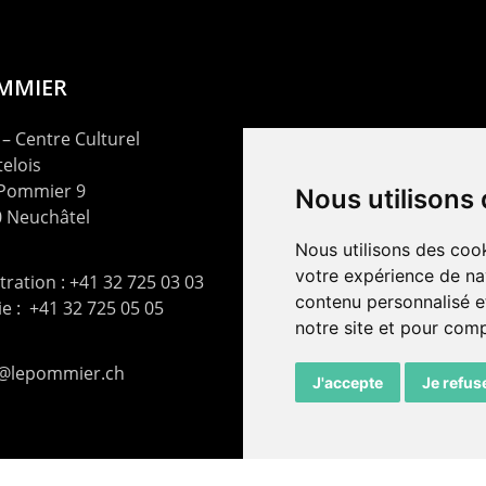
OMMIER
– Centre Culturel
elois
 Pommier 9
Nous utilisons
 Neuchâtel
Nous utilisons des cook
votre expérience de na
ration : +41 32 725 03 03
contenu personnalisé et
rie : +41 32 725 05 05
notre site et pour com
t@lepommier.ch
J'accepte
Je refus