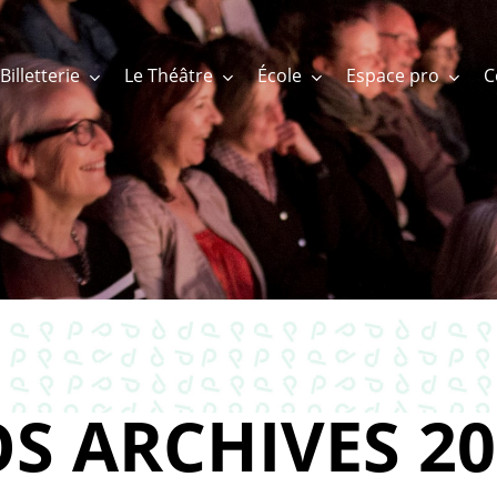
Billetterie
Le Théâtre
École
Espace pro
S ARCHIVES 20