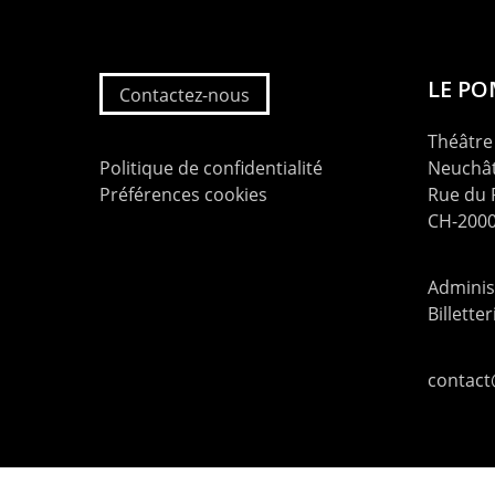
LE P
Contactez-nous
Théâtre 
Politique de confidentialité
Neuchât
Préférences cookies
Rue du
CH-2000
Administ
Billette
contac