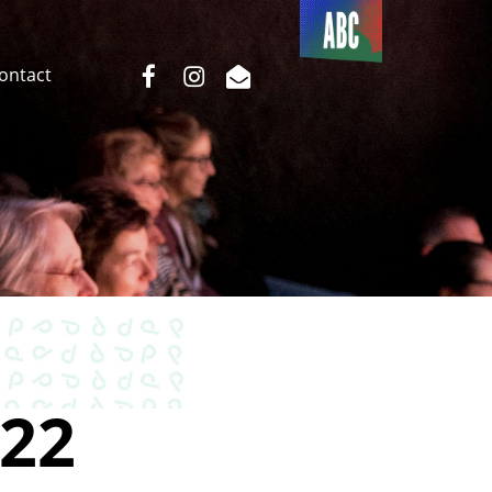
Du côté
de l’ABC
facebook
instagram
email
Contact
22