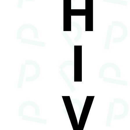
H
I
V