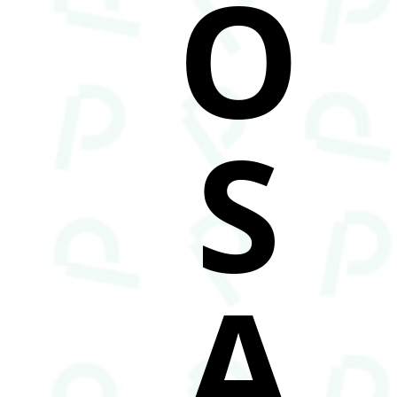
O
S
A