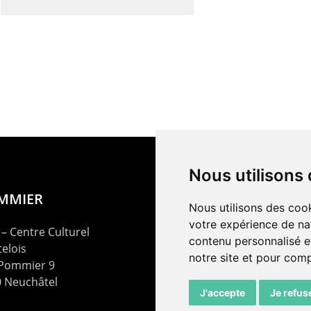
Nous utilisons
OMMIER
Nous utilisons des cook
votre expérience de na
– Centre Culturel
contenu personnalisé et
elois
notre site et pour com
 Pommier 9
 Neuchâtel
J'accepte
Je refus