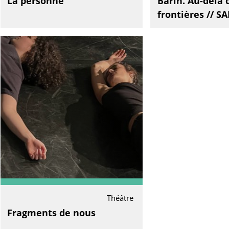
Là personne
Barin. Au-delà 
frontières // S
Théâtre
Fragments de nous