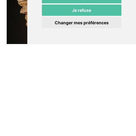
Je refuse
Changer mes préférences
Théâtre
Comme sur des roulettes Dany, Nour,
Ariette
Annulé