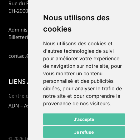
Rue du Pommier 9
CH-2000 Neuchâtel
Nous utilisons des
cookies
Administration : +41 32 725 03 03
Billetterie : +41 32 725 05 05
Nous utilisons des cookies et
d'autres technologies de suivi
contact@lepommier.ch
pour améliorer votre expérience
de navigation sur notre site, pour
vous montrer un contenu
LIENS AMIS
personnalisé et des publicités
ciblées, pour analyser le trafic de
Centre de culture ABC
notre site et pour comprendre la
provenance de nos visiteurs.
ADN – Association Danse Neuchâtel
J'accepte
Je refuse
© 2026 Le Pommier.