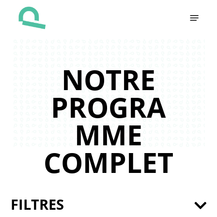
Skip
Menu
to
main
content
NOTRE
PROGRA
MME
COMPLET
FILTRES