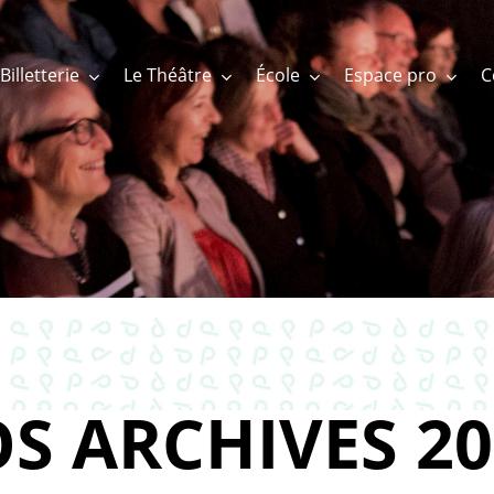
Billetterie
Le Théâtre
École
Espace pro
S ARCHIVES 20