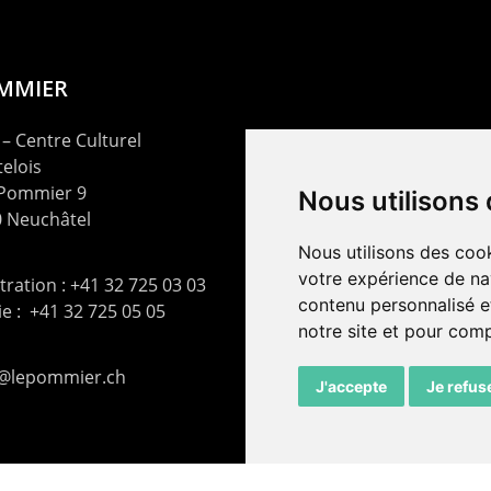
OMMIER
– Centre Culturel
elois
 Pommier 9
Nous utilisons
 Neuchâtel
Nous utilisons des cook
votre expérience de na
ration : +41 32 725 03 03
contenu personnalisé et
rie : +41 32 725 05 05
notre site et pour com
t@lepommier.ch
J'accepte
Je refus