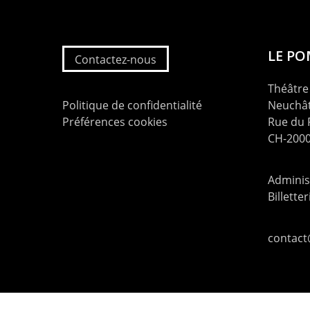
LE P
Contactez-nous
Théâtre 
Politique de confidentialité
Neuchât
Préférences cookies
Rue du
CH-2000
Administ
Billette
contac