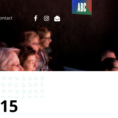
Du côté
de l’ABC
facebook
instagram
email
Contact
15