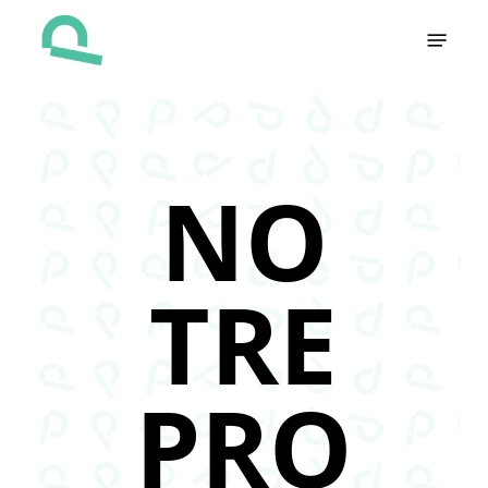
Skip
Menu
to
main
content
NO
TRE
PRO