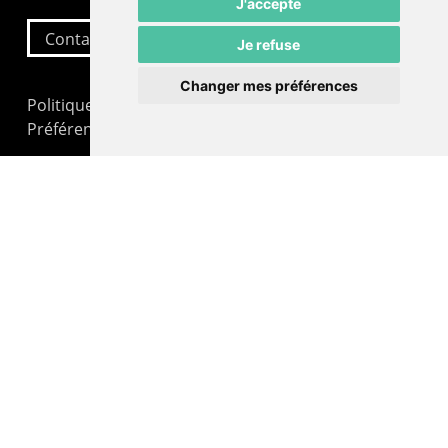
J'accepte
Contactez-nous
Je refuse
Changer mes préférences
Politique de confidentialité
Préférences cookies
LE POMMIER
Théâtre – Centre Culturel Neuchâtelois
Rue du Pommier 9
CH-2000 Neuchâtel
Administration : +41 32 725 03 03
Billetterie : +41 32 725 05 05
contact@lepommier.ch