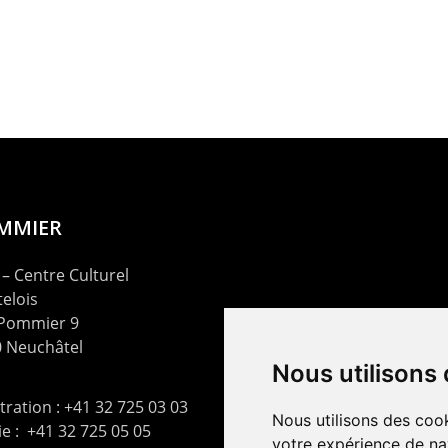
OMMIER
– Centre Culturel
elois
 Pommier 9
 Neuchâtel
Nous utilisons
ration : +41 32 725 03 03
Nous utilisons des cook
rie : +41 32 725 05 05
votre expérience de na