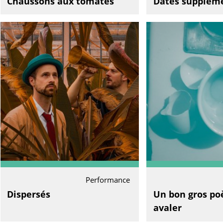
Chaussons aux tomates
Dates supplém
Performance
Dispersés
Un bon gros p
avaler