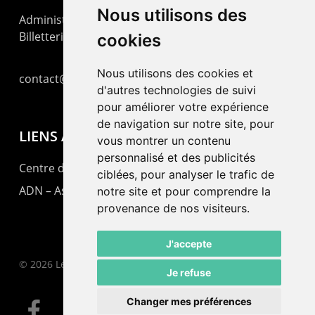
Nous utilisons des
Administration : +41 32 725 03 03
Billetterie : +41 32 725 05 05
cookies
Nous utilisons des cookies et
contact@lepommier.ch
d'autres technologies de suivi
pour améliorer votre expérience
de navigation sur notre site, pour
LIENS AMIS
vous montrer un contenu
personnalisé et des publicités
Centre de culture ABC
ciblées, pour analyser le trafic de
ADN – Association Danse Neuchâtel
notre site et pour comprendre la
provenance de nos visiteurs.
J'accepte
© 2026 Le Pommier.
Je refuse
Changer mes préférences
facebook
instagram
email