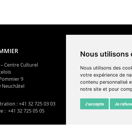
OMMIER
Nous utilisons
– Centre Culturel
Nous utilisons des cook
elois
votre expérience de na
 Pommier 9
contenu personnalisé et
 Neuchâtel
notre site et pour com
ration : +41 32 725 03 03
J'accepte
Je refus
rie : +41 32 725 05 05
t@lepommier.ch