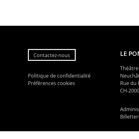
LE P
Contactez-nous
Théâtre 
Politique de confidentialité
Neuchât
Préférences cookies
Rue du
CH-2000
Administ
Billette
contac