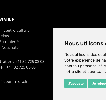
OMMIER
– Centre Culturel
elois
 Pommier 9
Nous utilisons
 Neuchâtel
Nous utilisons des cook
votre expérience de na
ration : +41 32 725 03 03
contenu personnalisé et
rie : +41 32 725 05 05
notre site et pour com
t@lepommier.ch
J'accepte
Je refus