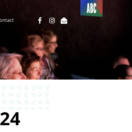
Du côté
de l’ABC
facebook
instagram
email
Contact
24