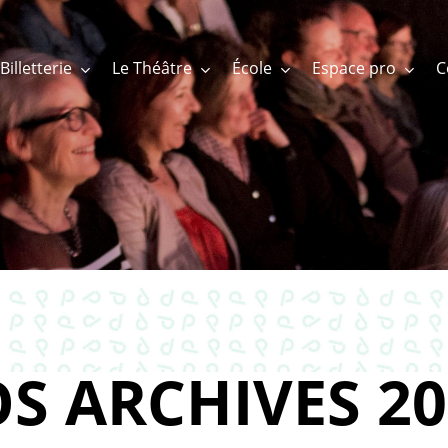
Billetterie
Le Théâtre
École
Espace pro
S ARCHIVES 20