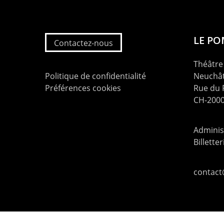
LE P
Contactez-nous
Théâtre 
Politique de confidentialité
Neuchât
Préférences cookies
Rue du
CH-2000
Administ
Billette
contac