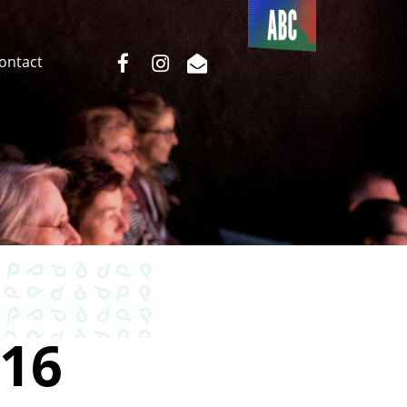
Du côté
de l’ABC
facebook
instagram
email
Contact
16