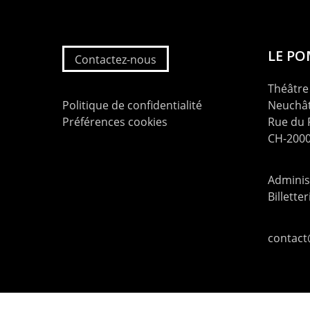
LE P
Contactez-nous
Théâtre 
Politique de confidentialité
Neuchât
Préférences cookies
Rue du
CH-2000
Administ
Billette
contac