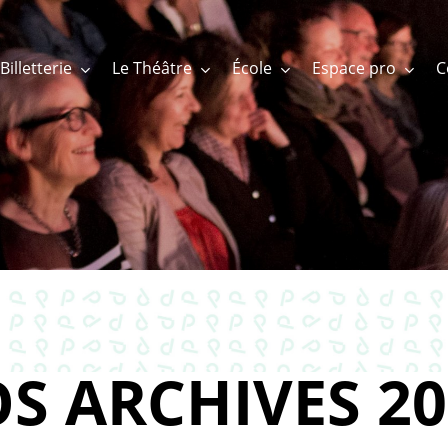
Billetterie
Le Théâtre
École
Espace pro
S ARCHIVES 20