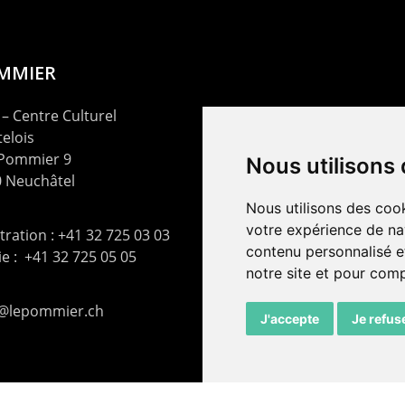
OMMIER
– Centre Culturel
elois
 Pommier 9
Nous utilisons
 Neuchâtel
Nous utilisons des cook
votre expérience de na
ration : +41 32 725 03 03
contenu personnalisé et
rie : +41 32 725 05 05
notre site et pour com
t@lepommier.ch
J'accepte
Je refus