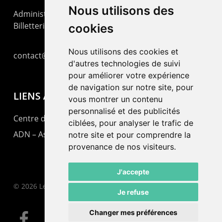
Nous utilisons des
Administration : +41 32 725 03 03
Billetterie : +41 32 725 05 05
cookies
Nous utilisons des cookies et
contact@lepommier.ch
d'autres technologies de suivi
pour améliorer votre expérience
de navigation sur notre site, pour
LIENS AMIS
vous montrer un contenu
personnalisé et des publicités
Centre de culture ABC
ciblées, pour analyser le trafic de
ADN – Association Danse Neuchâtel
notre site et pour comprendre la
provenance de nos visiteurs.
J'accepte
© 2026 Le Pommier.
Je refuse
Changer mes préférences
facebook
instagram
email