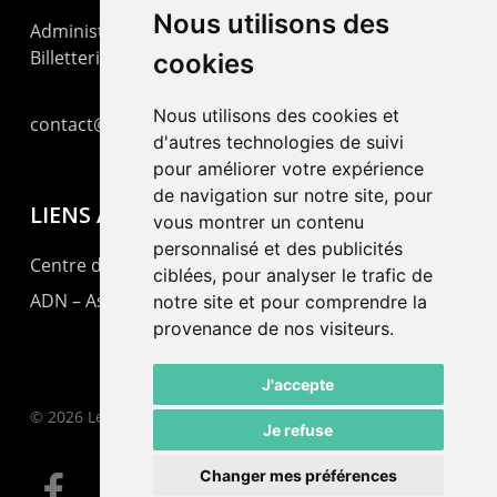
Nous utilisons des
Administration : +41 32 725 03 03
Billetterie : +41 32 725 05 05
cookies
Nous utilisons des cookies et
contact@lepommier.ch
d'autres technologies de suivi
pour améliorer votre expérience
de navigation sur notre site, pour
LIENS AMIS
vous montrer un contenu
personnalisé et des publicités
Centre de culture ABC
ciblées, pour analyser le trafic de
ADN – Association Danse Neuchâtel
notre site et pour comprendre la
provenance de nos visiteurs.
J'accepte
© 2026 Le Pommier.
Je refuse
Changer mes préférences
facebook
instagram
email