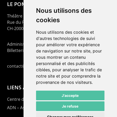
LE POMMIER
Nous utilisons des
Théâtre – Centre Culturel Neuchâtelois
cookies
Rue du Pommier 9
CH-2000 Neuchâtel
Nous utilisons des cookies et
d'autres technologies de suivi
Administration : +41 32 725 03 03
pour améliorer votre expérience
Billetterie : +41 32 725 05 05
de navigation sur notre site, pour
vous montrer un contenu
personnalisé et des publicités
contact@lepommier.ch
ciblées, pour analyser le trafic de
notre site et pour comprendre la
provenance de nos visiteurs.
LIENS AMIS
J'accepte
Centre de culture ABC
Je refuse
ADN – Association Danse Neuchâtel
Changer mes préférences