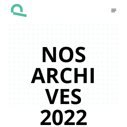
Skip
Menu
to
main
content
NOS
ARCHI
VES
2022