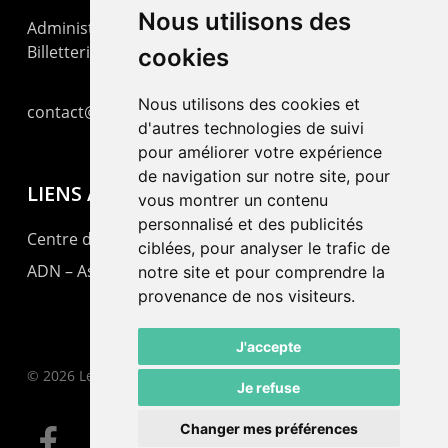
Nous utilisons des
Administration : +41 32 725 03 03
Billetterie : +41 32 725 05 05
cookies
Nous utilisons des cookies et
contact@lepommier.ch
d'autres technologies de suivi
pour améliorer votre expérience
de navigation sur notre site, pour
LIENS AMIS
vous montrer un contenu
personnalisé et des publicités
Centre de culture ABC
ciblées, pour analyser le trafic de
ADN – Association Danse Neuchâtel
notre site et pour comprendre la
provenance de nos visiteurs.
J'accepte
© 2026 Le Pommier.
Je refuse
Changer mes préférences
facebook
instagram
email