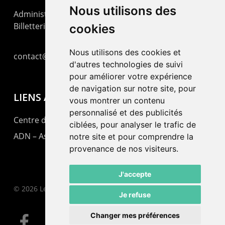
Nous utilisons des
Administration : +41 32 725 03 03
Billetterie : +41 32 725 05 05
cookies
Nous utilisons des cookies et
contact@lepommier.ch
d'autres technologies de suivi
pour améliorer votre expérience
de navigation sur notre site, pour
LIENS AMIS
vous montrer un contenu
personnalisé et des publicités
Centre de culture ABC
ciblées, pour analyser le trafic de
ADN – Association Danse Neuchâtel
notre site et pour comprendre la
provenance de nos visiteurs.
J'accepte
© 2026 Le Pommier.
Je refuse
Changer mes préférences
facebook
instagram
email