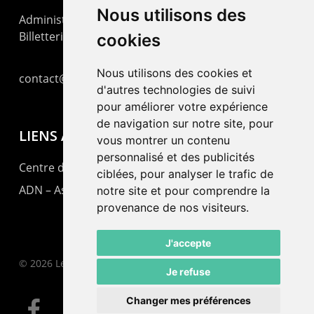
Nous utilisons des
Administration : +41 32 725 03 03
Billetterie : +41 32 725 05 05
cookies
Nous utilisons des cookies et
contact@lepommier.ch
d'autres technologies de suivi
pour améliorer votre expérience
de navigation sur notre site, pour
LIENS AMIS
vous montrer un contenu
personnalisé et des publicités
Centre de culture ABC
ciblées, pour analyser le trafic de
ADN – Association Danse Neuchâtel
notre site et pour comprendre la
provenance de nos visiteurs.
J'accepte
© 2026 Le Pommier.
Je refuse
Changer mes préférences
facebook
instagram
email