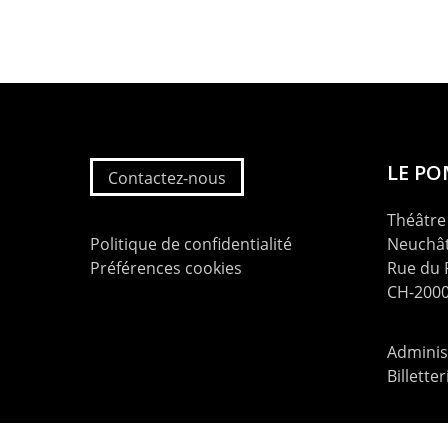
LE P
Contactez-nous
Théâtre 
Politique de confidentialité
Neuchât
Préférences cookies
Rue du
CH-2000
Administ
Billette
contac