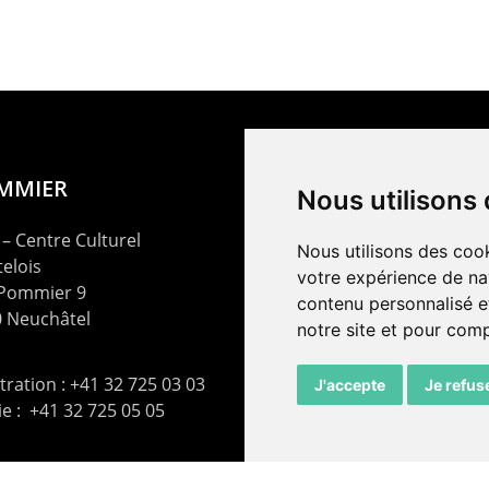
OMMIER
Nous utilisons
– Centre Culturel
Nous utilisons des cook
elois
votre expérience de na
 Pommier 9
contenu personnalisé et
 Neuchâtel
notre site et pour com
ration : +41 32 725 03 03
J'accepte
Je refus
rie : +41 32 725 05 05
t@lepommier.ch