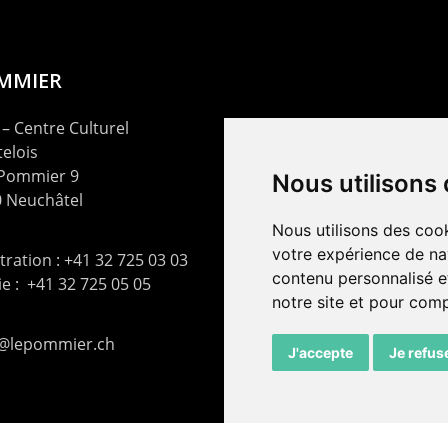
OMMIER
– Centre Culturel
elois
 Pommier 9
Nous utilisons
 Neuchâtel
Nous utilisons des cook
votre expérience de na
ration : +41 32 725 03 03
contenu personnalisé et
rie : +41 32 725 05 05
notre site et pour com
t@lepommier.ch
J'accepte
Je refus