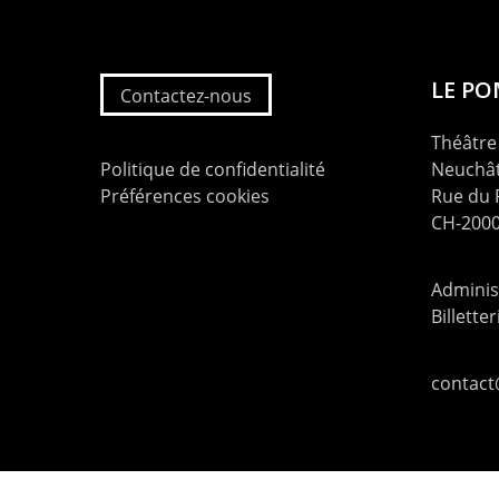
LE P
Contactez-nous
Théâtre 
Politique de confidentialité
Neuchât
Préférences cookies
Rue du
CH-2000
Administ
Billette
contac