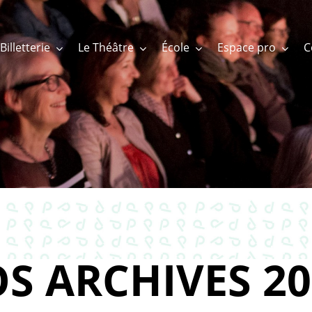
Billetterie
Le Théâtre
École
Espace pro
S ARCHIVES 20