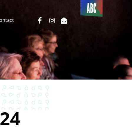
Du côté
de l’ABC
facebook
instagram
email
Contact
24