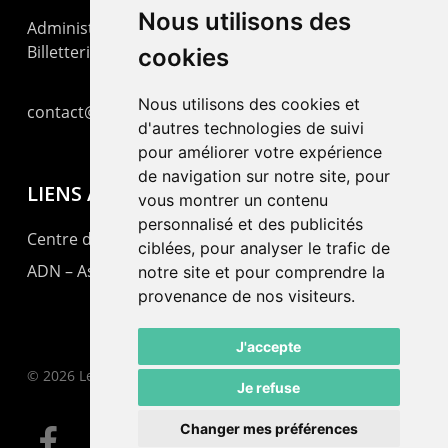
Nous utilisons des
Administration : +41 32 725 03 03
Billetterie : +41 32 725 05 05
cookies
Nous utilisons des cookies et
contact@lepommier.ch
d'autres technologies de suivi
pour améliorer votre expérience
de navigation sur notre site, pour
LIENS AMIS
vous montrer un contenu
personnalisé et des publicités
Centre de culture ABC
ciblées, pour analyser le trafic de
ADN – Association Danse Neuchâtel
notre site et pour comprendre la
provenance de nos visiteurs.
J'accepte
© 2026 Le Pommier.
Je refuse
Changer mes préférences
facebook
instagram
email