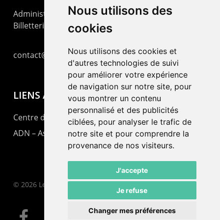
Nous utilisons des
Administration : +41 32 725 03 03
Billetterie : +41 32 725 05 05
cookies
Nous utilisons des cookies et
contact@lepommier.ch
d'autres technologies de suivi
pour améliorer votre expérience
de navigation sur notre site, pour
LIENS AMIS
vous montrer un contenu
personnalisé et des publicités
Centre de culture ABC
ciblées, pour analyser le trafic de
ADN – Association Danse Neuchâtel
notre site et pour comprendre la
provenance de nos visiteurs.
J'accepte
© 2026 Le Pommier.
Je refuse
Changer mes préférences
facebook
instagram
email