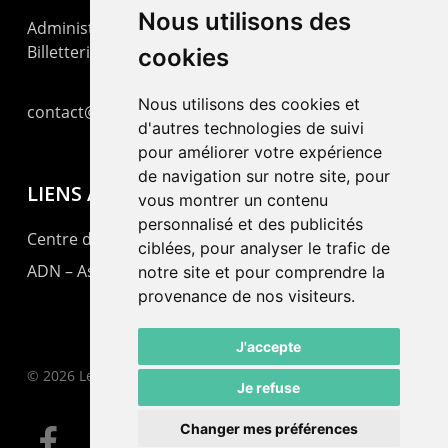
Nous utilisons des
Administration : +41 32 725 03 03
Billetterie : +41 32 725 05 05
cookies
Nous utilisons des cookies et
contact@lepommier.ch
d'autres technologies de suivi
pour améliorer votre expérience
de navigation sur notre site, pour
LIENS AMIS
vous montrer un contenu
personnalisé et des publicités
Centre de culture ABC
ciblées, pour analyser le trafic de
ADN – Association Danse Neuchâtel
notre site et pour comprendre la
provenance de nos visiteurs.
J'accepte
© 2026 Le Pommier.
Je refuse
Changer mes préférences
facebook
instagram
email