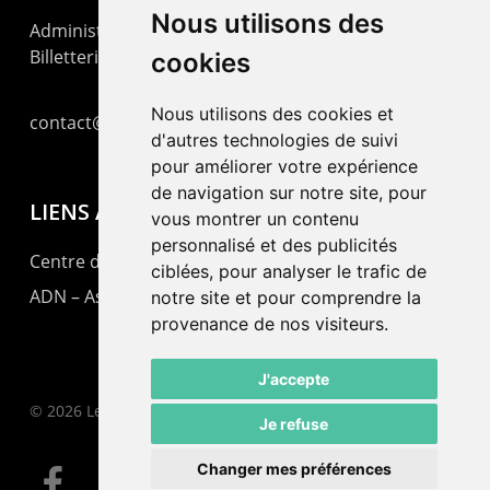
Nous utilisons des
Administration : +41 32 725 03 03
Billetterie : +41 32 725 05 05
cookies
Nous utilisons des cookies et
contact@lepommier.ch
d'autres technologies de suivi
pour améliorer votre expérience
de navigation sur notre site, pour
LIENS AMIS
vous montrer un contenu
personnalisé et des publicités
Centre de culture ABC
ciblées, pour analyser le trafic de
ADN – Association Danse Neuchâtel
notre site et pour comprendre la
provenance de nos visiteurs.
J'accepte
© 2026 Le Pommier.
Je refuse
Changer mes préférences
facebook
instagram
email