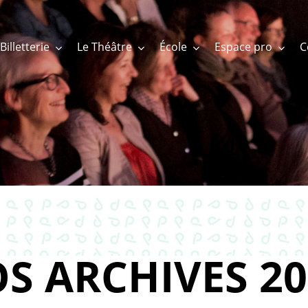
Billetterie
Le Théâtre
École
Espace pro
S ARCHIVES 20