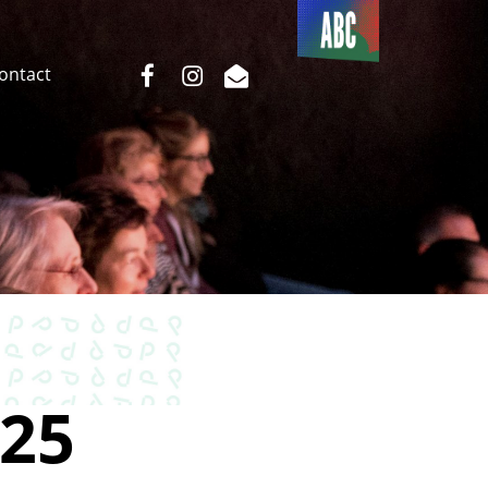
Du côté
de l’ABC
facebook
instagram
email
Contact
25