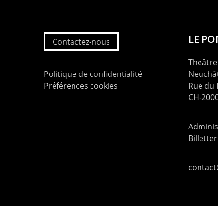
LE P
Contactez-nous
Théâtre 
Politique de confidentialité
Neuchât
Préférences cookies
Rue du
CH-2000
Administ
Billette
contac