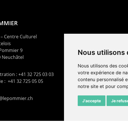
OMMIER
– Centre Culturel
elois
 Pommier 9
Nous utilisons
 Neuchâtel
Nous utilisons des cook
votre expérience de na
ration : +41 32 725 03 03
contenu personnalisé et
rie : +41 32 725 05 05
notre site et pour com
t@lepommier.ch
J'accepte
Je refus