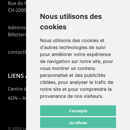
Rue du Pommier 9
CH-2000 Neuchâtel
Nous utilisons des
cookies
Administration : +41 32 725 03 03
Billetterie : +41 32 725 05 05
Nous utilisons des cookies et
d'autres technologies de suivi
contact@lepommier.ch
pour améliorer votre expérience
de navigation sur notre site, pour
vous montrer un contenu
LIENS AMIS
personnalisé et des publicités
ciblées, pour analyser le trafic de
Centre de culture ABC
notre site et pour comprendre la
provenance de nos visiteurs.
ADN – Association Danse Neuchâtel
J'accepte
Je refuse
© 2026 Le Pommier.