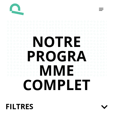
Skip
Menu
to
main
content
NOTRE
PROGRA
MME
COMPLET
FILTRES