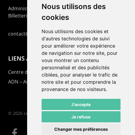
Nous utilisons des
Administration : +41 32 725 03 03
Billetterie : +41 32 725 05 05
cookies
Nous utilisons des cookies et
contact@lepommier.ch
d'autres technologies de suivi
pour améliorer votre expérience
de navigation sur notre site, pour
LIENS AMIS
vous montrer un contenu
personnalisé et des publicités
Centre de culture ABC
ciblées, pour analyser le trafic de
ADN – Association Danse Neuchâtel
notre site et pour comprendre la
provenance de nos visiteurs.
J'accepte
© 2026 Le Pommier.
Je refuse
Changer mes préférences
facebook
instagram
email