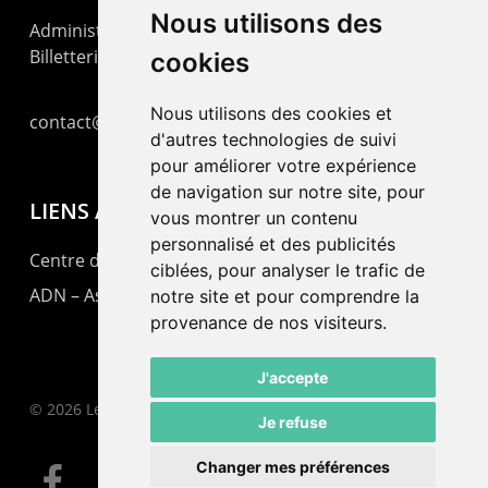
Nous utilisons des
Administration : +41 32 725 03 03
Billetterie : +41 32 725 05 05
cookies
Nous utilisons des cookies et
contact@lepommier.ch
d'autres technologies de suivi
pour améliorer votre expérience
de navigation sur notre site, pour
LIENS AMIS
vous montrer un contenu
personnalisé et des publicités
Centre de culture ABC
ciblées, pour analyser le trafic de
ADN – Association Danse Neuchâtel
notre site et pour comprendre la
provenance de nos visiteurs.
J'accepte
© 2026 Le Pommier.
Je refuse
Changer mes préférences
facebook
instagram
email