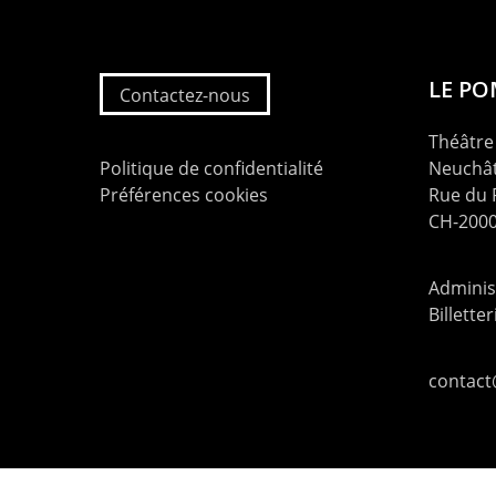
LE P
Contactez-nous
Théâtre 
Politique de confidentialité
Neuchât
Préférences cookies
Rue du
CH-2000
Administ
Billette
contac