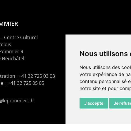
OMMIER
– Centre Culturel
elois
 Pommier 9
Nous utilisons
 Neuchâtel
Nous utilisons des cook
votre expérience de na
ration : +41 32 725 03 03
contenu personnalisé et
rie : +41 32 725 05 05
notre site et pour com
t@lepommier.ch
J'accepte
Je refus