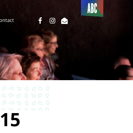
Du côté
de l’ABC
facebook
instagram
email
Contact
15