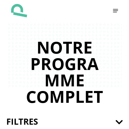
Skip
Menu
to
main
content
NOTRE
PROGRA
MME
COMPLET
FILTRES