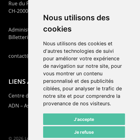
Rue du Pommier 9
CH-2000 Neuchâtel
Nous utilisons des
cookies
Administration : +41 32 725 03 03
Billetterie : +41 32 725 05 05
Nous utilisons des cookies et
d'autres technologies de suivi
contact@lepommier.ch
pour améliorer votre expérience
de navigation sur notre site, pour
vous montrer un contenu
LIENS AMIS
personnalisé et des publicités
ciblées, pour analyser le trafic de
Centre de culture ABC
notre site et pour comprendre la
provenance de nos visiteurs.
ADN – Association Danse Neuchâtel
J'accepte
Je refuse
© 2026 Le Pommier.