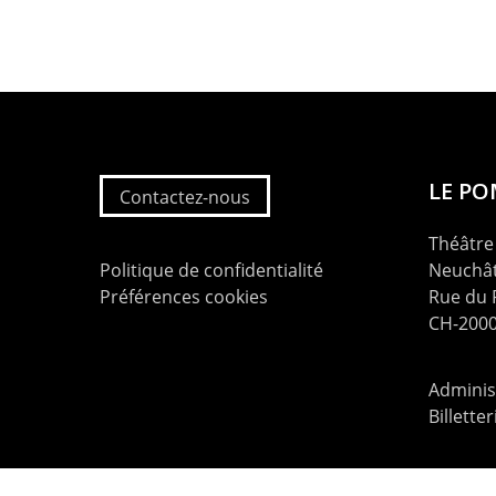
LE P
Contactez-nous
Théâtre 
Politique de confidentialité
Neuchât
Préférences cookies
Rue du
CH-2000
Administ
Billette
contac