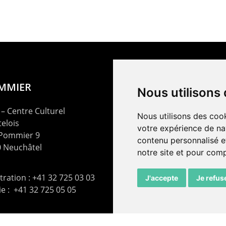
OMMIER
Nous utilisons
– Centre Culturel
Nous utilisons des cook
elois
votre expérience de na
 Pommier 9
contenu personnalisé et
 Neuchâtel
notre site et pour com
ration : +41 32 725 03 03
J'accepte
Je refus
rie : +41 32 725 05 05
t@lepommier.ch