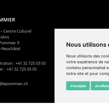
OMMIER
– Centre Culturel
elois
 Pommier 9
Nous utilisons
 Neuchâtel
Nous utilisons des cook
votre expérience de na
ration : +41 32 725 03 03
contenu personnalisé et
rie : +41 32 725 05 05
notre site et pour com
t@lepommier.ch
J'accepte
Je refus