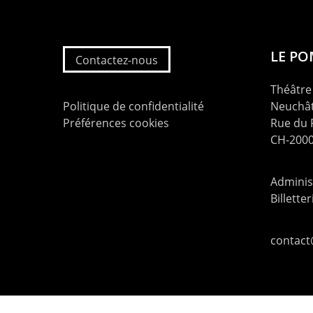
LE P
Contactez-nous
Théâtre 
Politique de confidentialité
Neuchât
Préférences cookies
Rue du
CH-2000
Administ
Billette
contac