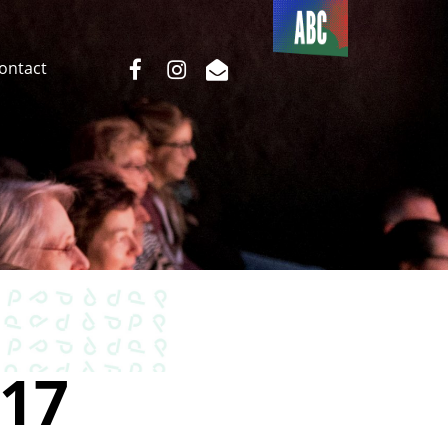
Du côté
de l’ABC
facebook
instagram
email
Contact
17