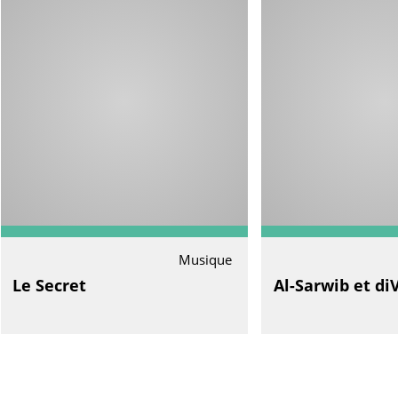
Musique
Le Secret
Al-Sarwib et di