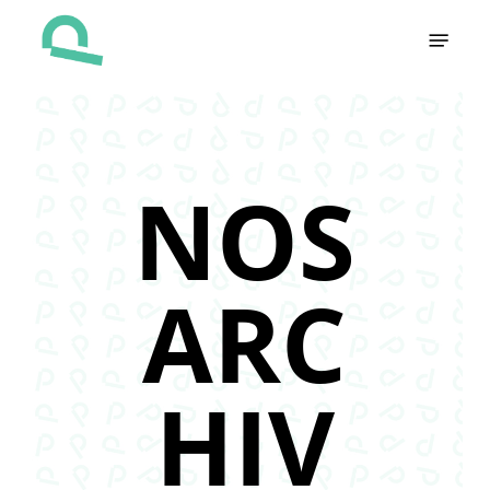
Skip
Menu
to
main
content
NOS
ARC
HIV