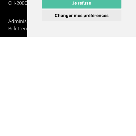
CH-2000 Neuchâtel
Je refuse
Changer mes préférences
Administration : +41 32 725 03 03
Billetterie : +41 32 725 05 05
contact@lepommier.ch
LIENS AMIS
Centre de culture ABC
ADN – Association Danse Neuchâtel
© 2026 Le Pommier.