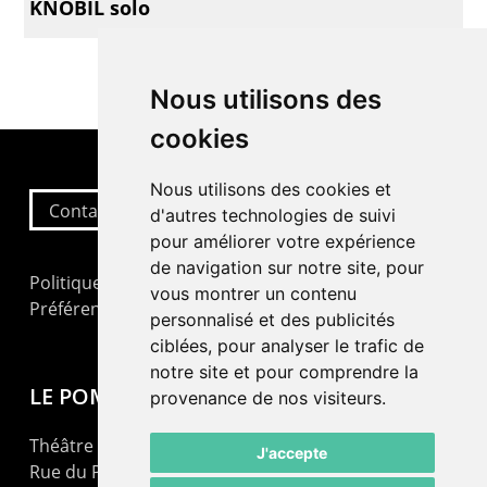
KNOBIL solo
Nous utilisons des
cookies
Nous utilisons des cookies et
Contactez-nous
d'autres technologies de suivi
pour améliorer votre expérience
de navigation sur notre site, pour
Politique de confidentialité
vous montrer un contenu
Préférences cookies
personnalisé et des publicités
ciblées, pour analyser le trafic de
notre site et pour comprendre la
LE POMMIER
provenance de nos visiteurs.
Théâtre – Centre Culturel Neuchâtelois
J'accepte
Rue du Pommier 9