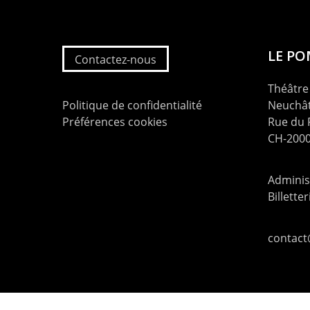
LE P
Contactez-nous
Théâtre 
Politique de confidentialité
Neuchât
Préférences cookies
Rue du
CH-2000
Administ
Billette
contac