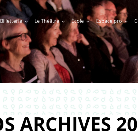
Billetterie
Le Théâtre
École
Espace pro
S ARCHIVES 20