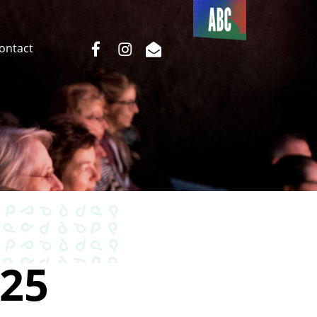
Du côté
de l’ABC
facebook
instagram
email
Contact
25