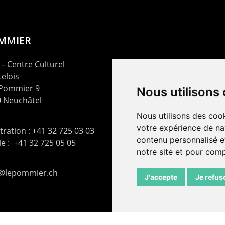
OMMIER
– Centre Culturel
elois
 Pommier 9
Nous utilisons
 Neuchâtel
Nous utilisons des cook
votre expérience de na
ration : +41 32 725 03 03
contenu personnalisé et
rie : +41 32 725 05 05
notre site et pour com
t@lepommier.ch
J'accepte
Je refus