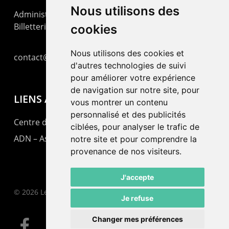
Nous utilisons des
Administration : +41 32 725 03 03
Billetterie : +41 32 725 05 05
cookies
Nous utilisons des cookies et
contact@lepommier.ch
d'autres technologies de suivi
pour améliorer votre expérience
de navigation sur notre site, pour
LIENS AMIS
vous montrer un contenu
personnalisé et des publicités
Centre de culture ABC
ciblées, pour analyser le trafic de
ADN – Association Danse Neuchâtel
notre site et pour comprendre la
provenance de nos visiteurs.
J'accepte
© 2026 Le Pommier.
Je refuse
Changer mes préférences
facebook
instagram
email