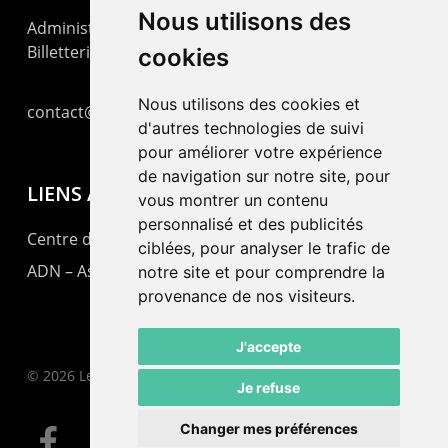
Nous utilisons des
Administration : +41 32 725 03 03
Billetterie : +41 32 725 05 05
cookies
Nous utilisons des cookies et
contact@lepommier.ch
d'autres technologies de suivi
pour améliorer votre expérience
de navigation sur notre site, pour
LIENS AMIS
vous montrer un contenu
personnalisé et des publicités
Centre de culture ABC
ciblées, pour analyser le trafic de
ADN – Association Danse Neuchâtel
notre site et pour comprendre la
provenance de nos visiteurs.
J'accepte
© 2026 Le Pommier.
Je refuse
Changer mes préférences
facebook
instagram
email