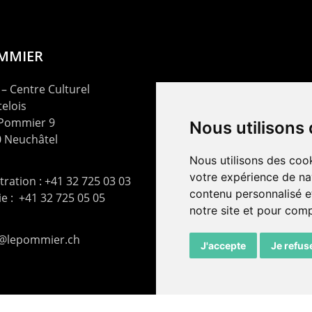
OMMIER
– Centre Culturel
elois
 Pommier 9
Nous utilisons
 Neuchâtel
Nous utilisons des cook
votre expérience de na
ration : +41 32 725 03 03
contenu personnalisé et
rie : +41 32 725 05 05
notre site et pour com
t@lepommier.ch
J'accepte
Je refus