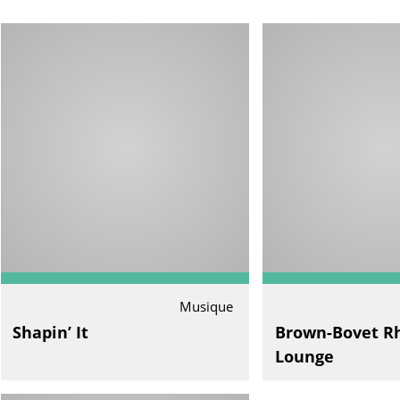
Musique
Shapin’ It
Brown-Bovet R
Lounge