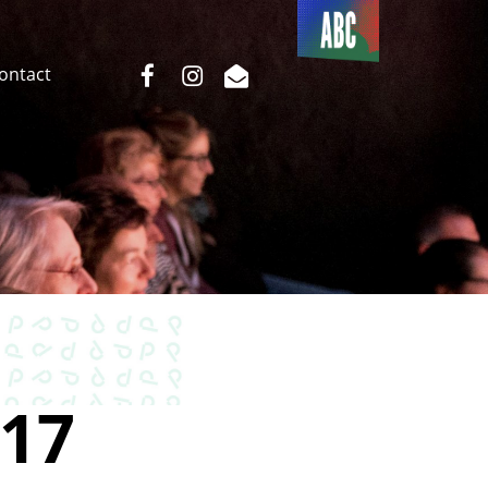
Du côté
de l’ABC
facebook
instagram
email
Contact
17