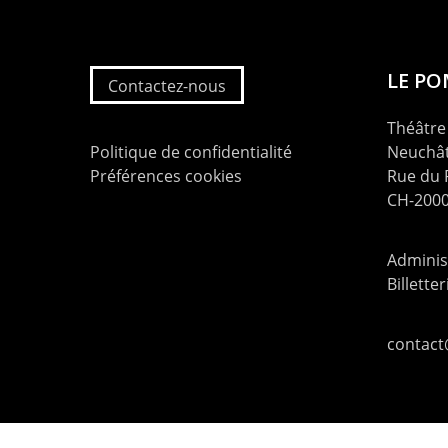
LE P
Contactez-nous
Théâtre 
Politique de confidentialité
Neuchât
Préférences cookies
Rue du
CH-2000
Administ
Billette
contac