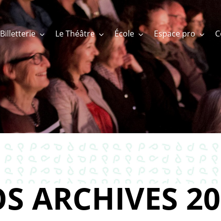
Billetterie
Le Théâtre
École
Espace pro
S ARCHIVES 20