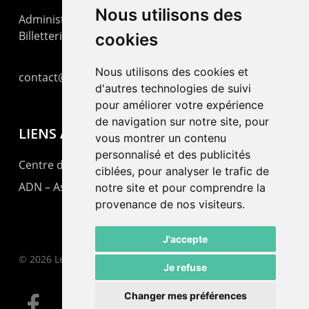
Nous utilisons des
Administration : +41 32 725 03 03
Billetterie : +41 32 725 05 05
cookies
Nous utilisons des cookies et
contact@lepommier.ch
d'autres technologies de suivi
pour améliorer votre expérience
de navigation sur notre site, pour
LIENS AMIS
vous montrer un contenu
personnalisé et des publicités
Centre de culture ABC
ciblées, pour analyser le trafic de
ADN – Association Danse Neuchâtel
notre site et pour comprendre la
provenance de nos visiteurs.
J'accepte
© 2026 Le Pommier.
Je refuse
Changer mes préférences
facebook
instagram
email