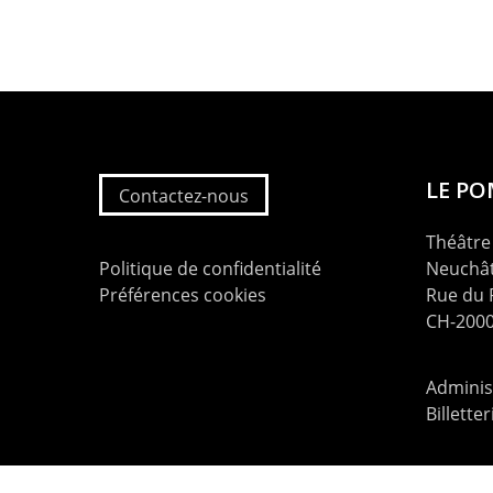
LE P
Contactez-nous
Théâtre 
Politique de confidentialité
Neuchât
Préférences cookies
Rue du
CH-2000
Administ
Billette
contac