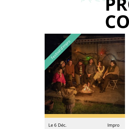
P
CO
Festival d'impro
Le 6 Déc.
Impro