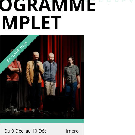
ROGRAMME
MPLET
Festival d'impro
Du 9 Déc. au 10 Déc.
Impro