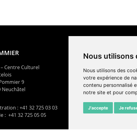
OMMIER
Nous utilisons
– Centre Culturel
Nous utilisons des cook
elois
votre expérience de na
 Pommier 9
contenu personnalisé et
 Neuchâtel
notre site et pour com
ration : +41 32 725 03 03
J'accepte
Je refus
rie : +41 32 725 05 05
t@lepommier.ch